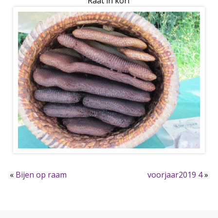
Raat in korf
«
Bijen op raam
voorjaar2019 4
»