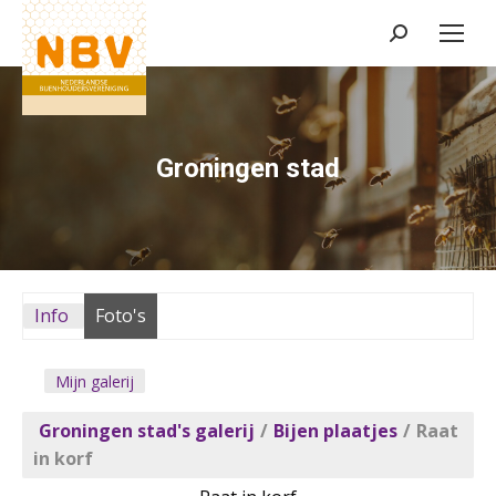
Zoeken:
Groningen stad
Info
Foto's
Mijn galerij
Groningen stad's galerij
/
Bijen plaatjes
/
Raat
in korf