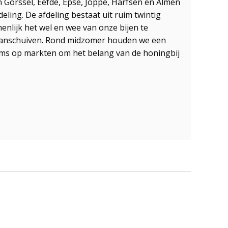
n Gorssel, Eefde, Epse, Joppe, Harfsen en Almen
ling. De afdeling bestaat uit ruim twintig
nlijk het wel en wee van onze bijen te
k aanschuiven. Rond midzomer houden we een
soms op markten om het belang van de honingbij