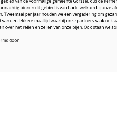
het gebied van de voormalige gemeente Gorssel, dus de kerne
onachtig binnen dit gebied is van harte welkom bij onze afde
aan. Tweemaal per jaar houden we een vergadering om gezame
jd van een lekkere maaltijd waarbij onze partners vaak oo
ten over het reilen en zeilen van onze bijen. Ook staan we 
ormd door