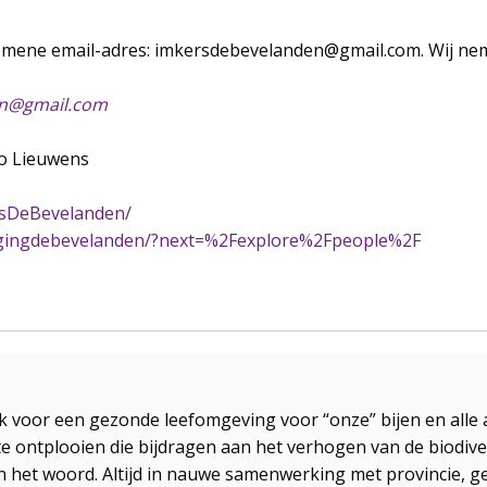
mene email-adres: imkersdebevelanden@gmail.com. Wij neme
en@gmail.com
o Lieuwens
rsDeBevelanden/
igingdebevelanden/?next=%2Fexplore%2Fpeople%2F
ook voor een gezonde leefomgeving voor “onze” bijen en alle
te ontplooien die bijdragen aan het verhogen van de biodiv
an het woord. Altijd in nauwe samenwerking met provincie, 