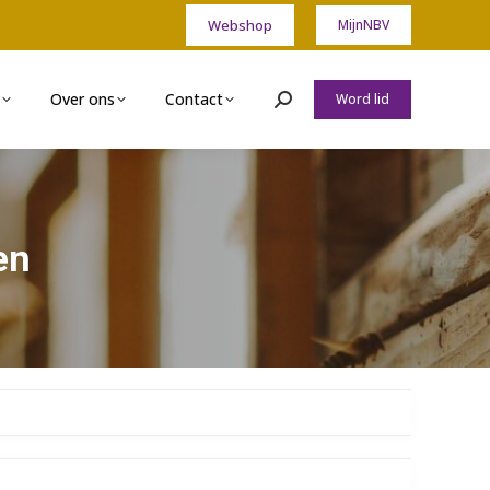
Webshop
MijnNBV
Over ons
Contact
Word lid
Zoeken:
en