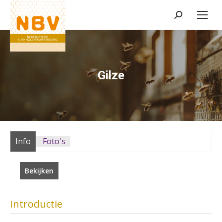
Zoeken:
Gilze
Info
Foto's
Bekijken
Introductie