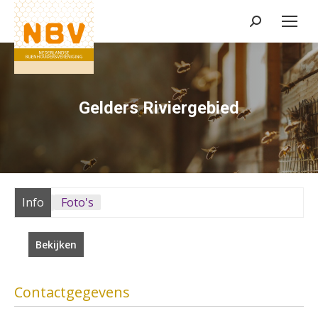
Zoeken:
Gelders Riviergebied
Info
Foto's
Bekijken
Contactgegevens