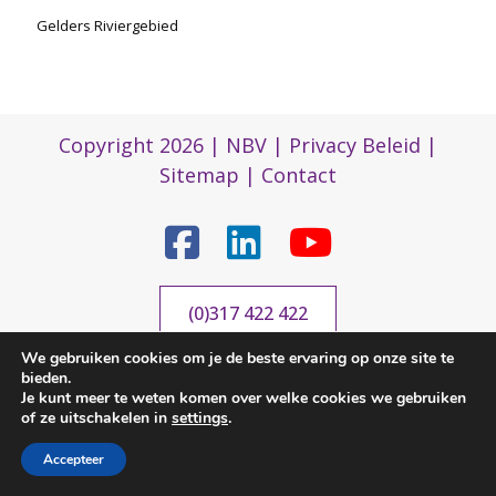
Gelders Riviergebied
Copyright 2026 |
NBV
|
Privacy Beleid
|
Sitemap
|
Contact
(0)317 422 422
We gebruiken cookies om je de beste ervaring op onze site te
bieden.
nbvbureau@bijenhouders.nl
Je kunt meer te weten komen over welke cookies we gebruiken
Contactgegevens
of ze uitschakelen in
settings
.
Accepteer