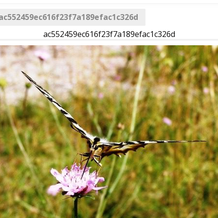
ac552459ec616f23f7a189efac1c326d
ac552459ec616f23f7a189efac1c326d