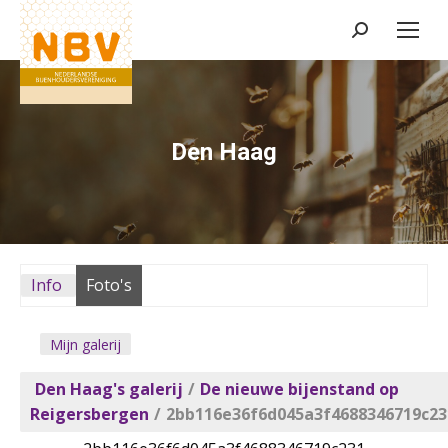
Zoeken:
Den Haag
Info
Foto's
Mijn galerij
Den Haag's galerij
/
De nieuwe bijenstand op
Reigersbergen
/
2bb116e36f6d045a3f4688346719c23