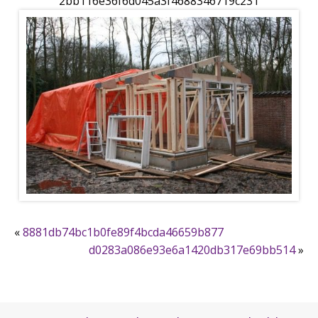
2bb116e36f6d045a3f4688346719c231
«
8881db74bc1b0fe89f4bcda46659b877
d0283a086e93e6a1420db317e69bb514
»