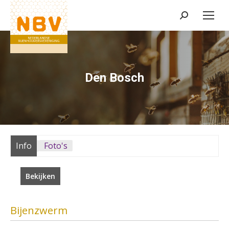
Zoeken:
Den Bosch
Info
Foto's
Bekijken
Bijenzwerm