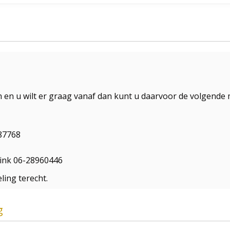
n u wilt er graag vanaf dan kunt u daarvoor de volgende 
687768
kkink 06-28960446
ling terecht.
g