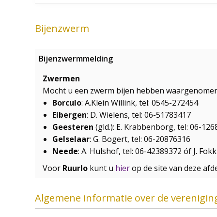
Bijenzwerm
Bijenzwermmelding
Zwermen
Mocht u een zwerm bijen hebben waargenomen e
Borculo
: A.Klein Willink, tel: 0545-272454
Eibergen
: D. Wielens, tel: 06-51783417
Geesteren
(gld.): E. Krabbenborg, tel: 06-12
Gelselaar
: G. Bogert, tel: 06-20876316
Neede
: A. Hulshof, tel: 06-42389372 óf J. Fo
Voor
Ruurlo
kunt u
hier
op de site van deze afde
Algemene informatie over de verenigin