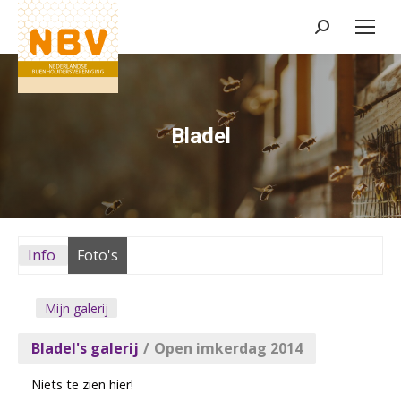
Zoeken:
Bladel
Info
Foto's
Mijn galerij
Bladel's galerij
/
Open imkerdag 2014
Niets te zien hier!