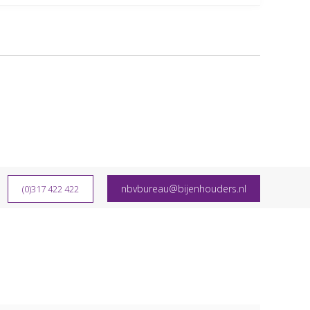
nbvbureau@bijenhouders.nl
(0)317 422 422