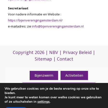
Secretariaat
Voor nadere informatie en Website :
https://bijenverenigingamsterdam.nl/
e-mailadres: zie
info@bijenverenigingamsterdam.nl
Copyright 2026 |
NBV
|
Privacy Beleid
|
Sitemap
|
Contact
Bijenzwerm
Activiteiten
Algemene informatie over de vereniging
(0)317 422 422
We gebruiken cookies om je de beste ervaring op onze site te
bieden.
Je kunt meer te weten komen over welke cookies we gebruiken
Contactgegevens
of ze uitschakelen in
settings
.
nbvbureau@bijenhouders.nl