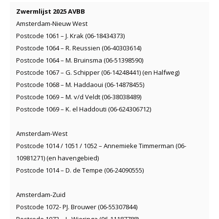
Zwermlijst 2025 AVBB
Amsterdam-Nieuw West
Postcode 1061 – J. Krak (06-18434373)
Postcode 1064 – R. Reussien (06-40303614)
Postcode 1064 – M. Bruinsma (06-51398590)
Postcode 1067 – G. Schipper (06-14248441) (en Halfweg)
Postcode 1068 – M. Haddaoui (06-14878455)
Postcode 1069 – M. v/d Veldt (06-38038489)
Postcode 1069 – K. el Haddouti (06-624306712)
Amsterdam-West
Postcode 1014 / 1051 / 1052 – Annemieke Timmerman (06-
10981271) (en havengebied)
Postcode 1014 – D. de Tempe (06-24090555)
Amsterdam-Zuid
Postcode 1072- PJ. Brouwer (06-55307844)
Postcode 1073 – J . Wieringa (06-11187788)