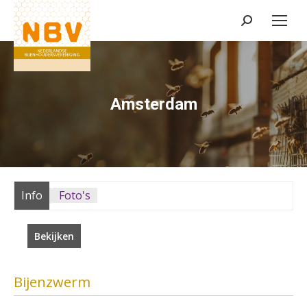
Zoeken:
Amsterdam
Info
Foto's
Bekijken
Bijenzwerm