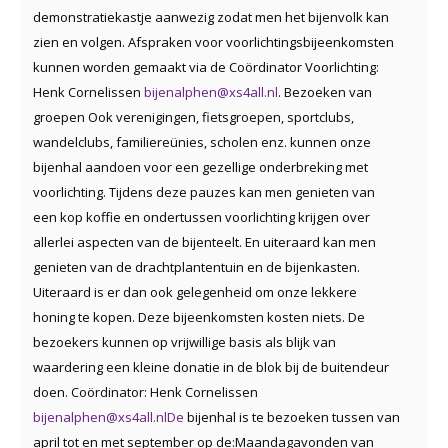
demonstratiekastje aanwezig zodat men het bijenvolk kan
zien en volgen. Afspraken voor voorlichtingsbijeenkomsten
kunnen worden gemaakt via de Coördinator Voorlichting:
Henk Cornelissen
bijenalphen@xs4all.nl
. Bezoeken van
groepen Ook verenigingen, fietsgroepen, sportclubs,
wandelclubs, familiereünies, scholen enz. kunnen onze
bijenhal aandoen voor een gezellige onderbreking met
voorlichting. Tijdens deze pauzes kan men genieten van
een kop koffie en ondertussen voorlichting krijgen over
allerlei aspecten van de bijenteelt. En uiteraard kan men
genieten van de drachtplantentuin en de bijenkasten.
Uiteraard is er dan ook gelegenheid om onze lekkere
honing te kopen. Deze bijeenkomsten kosten niets. De
bezoekers kunnen op vrijwillige basis als blijk van
waardering een kleine donatie in de blok bij de buitendeur
doen. Coördinator: Henk Cornelissen
bijenalphen@xs4all.nlDe
bijenhal is te bezoeken tussen van
april tot en met september op de:Maandagavonden van