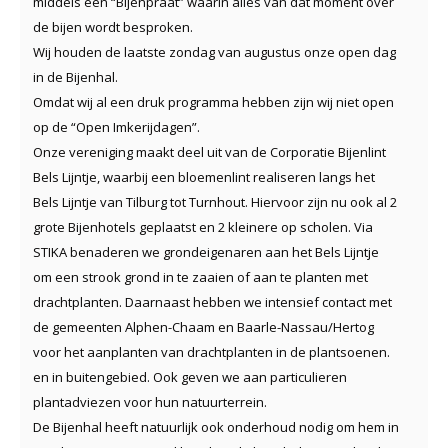
middels een “Bijenpraat” waarin alles van dat moment over
de bijen wordt besproken.
Wij houden de laatste zondag van augustus onze open dag
in de Bijenhal.
Omdat wij al een druk programma hebben zijn wij niet open
op de “Open Imkerijdagen”.
Onze vereniging maakt deel uit van de Corporatie Bijenlint
Bels Lijntje, waarbij een bloemenlint realiseren langs het
Bels Lijntje van Tilburg tot Turnhout. Hiervoor zijn nu ook al 2
grote Bijenhotels geplaatst en 2 kleinere op scholen. Via
STIKA benaderen we grondeigenaren aan het Bels Lijntje
om een strook grond in te zaaien of aan te planten met
drachtplanten. Daarnaast hebben we intensief contact met
de gemeenten Alphen-Chaam en Baarle-Nassau/Hertog
voor het aanplanten van drachtplanten in de plantsoenen.
en in buitengebied. Ook geven we aan particulieren
plantadviezen voor hun natuurterrein.
De Bijenhal heeft natuurlijk ook onderhoud nodig om hem in