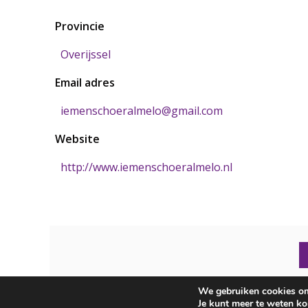
Provincie
Overijssel
Email adres
iemenschoeralmelo@gmail.com
Website
http://www.iemenschoeralmelo.nl
We gebruiken cookies om 
Copyright 2026 |
NBV
|
Privacy Beleid
|
Sitemap
|
Conta
Je kunt meer te weten k