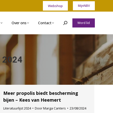
Webshop
MijnNBV
Over ons
Contact
Word lid
Zoeken:
st 2024
Meer propolis biedt bescherming
bijen – Kees van Heemert
Literatuurlijst 2024
Door
Marga Canters
23/08/2024