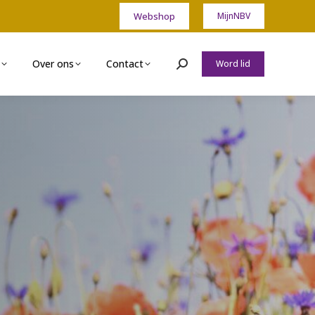
Webshop
MijnNBV
Over ons
Contact
Word lid
Zoeken: