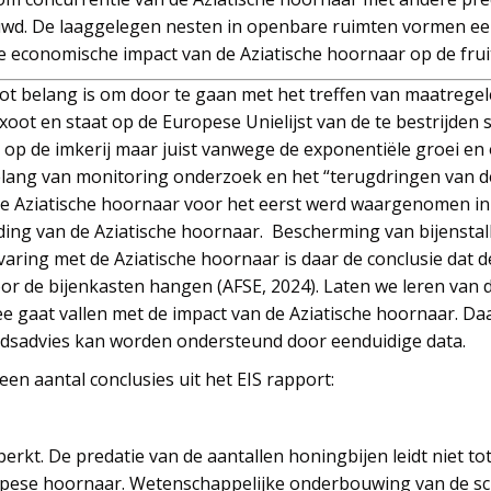
wd. De laaggelegen nesten in openbare ruimten vormen een
conomische impact van de Aziatische hoornaar op de fruit
root belang is om door te gaan met het treffen van maatreg
xoot en staat op de Europese Unielijst van de te bestrijden
t op de imkerij maar juist vanwege de exponentiële groei en 
elang van monitoring onderzoek en het “terugdringen van d
 de Aziatische hoornaar voor het eerst werd waargenomen in 2
jding van de Aziatische hoornaar. Bescherming van bijenstal
aring met de Aziatische hoornaar is daar de conclusie dat de
or de bijenkasten hangen (AFSE, 2024). Laten we leren van d
ee gaat vallen met de impact van de Aziatische hoornaar. D
eidsadvies kan worden ondersteund door eenduidige data.
een aantal conclusies uit het EIS rapport:
perkt. De predatie van de aantallen honingbijen leidt niet to
ropese hoornaar. Wetenschappelijke onderbouwing van de sc