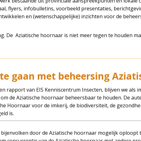
twerk bestaande uit provinciale aanspreekpunten en lokale
, flyers, infobulletins, voorbeeld presentaties, berichtgevi
ntwikkelen en (wetenschappelijke) inzichten voor de beheer
ng. De Aziatische hoornaar is niet meer tegen te houden ma
 te gaan met beheersing Aziat
 rapport van EIS Kenniscentrum Insecten, blijven we als im
 om de Aziatische hoornaar beheersbaar te houden. De aut
che Hoornaar voor de imkerij, de biodiversiteit, de gezondhe
ld is.
n bijenvolken door de Aziatische hoornaar mogelijk oploopt 
t om concurrentie van de Aziatische hoornaar met andere pr