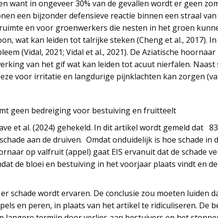
ten want in ongeveer 30% van de gevallen wordt er geen z
nen een bijzonder defensieve reactie binnen een straal van 3
ruimte en voor groenwerkers die nesten in het groen kunnen
, wat kan leiden tot talrijke steken (Cheng et al., 2017). In
eem (Vidal, 2021; Vidal et al., 2021). De Aziatische hoornaa
werking van het gif wat kan leiden tot acuut nierfalen. Naas
eze voor irritatie en langdurige pijnklachten kan zorgen (va
mt geen bedreiging voor bestuiving en fruitteelt
ave et al. (2024) gehekeld. In dit artikel wordt gemeld dat
schade aan de druiven. Omdat onduidelijk is hoe schade in d
oornaar op valfruit (appel) gaat EIS ervanuit dat de schade v
at de bloei en bestuiving in het voorjaar plaats vindt en de
at er schade wordt ervaren. De conclusie zou moeten luide
ls en peren, in plaats van het artikel te ridiculiseren. De b
p langere termijn door verlies aan bestuivers en het stoppe