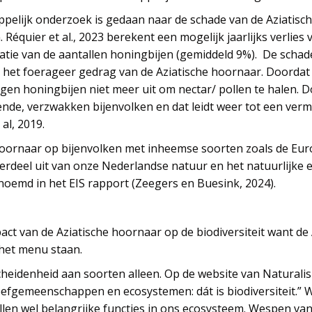
elijk onderzoek is gedaan naar de schade van de Aziatische
 Réquier et al., 2023 berekent een mogelijk jaarlijks verlies 
ie van de aantallen honingbijen (gemiddeld 9%). De schade 
het foerageer gedrag van de Aziatische hoornaar. Doordat 
egen honingbijen niet meer uit om nectar/ pollen te halen. 
nde, verzwakken bijenvolken en dat leidt weer tot een verm
al, 2019.
 hoornaar op bijenvolken met inheemse soorten zoals de Eur
deel uit van onze Nederlandse natuur en het natuurlijke e
noemd in het EIS rapport (Zeegers en Buesink, 2024).
pact van de Aziatische hoornaar op de biodiversiteit want d
 het menu staan.
heidenheid aan soorten alleen. Op de website van Naturalis 
 leefgemeenschappen en ecosystemen: dát is biodiversiteit.” 
llen wel belangrijke functies in ons ecosysteem. Wespen v