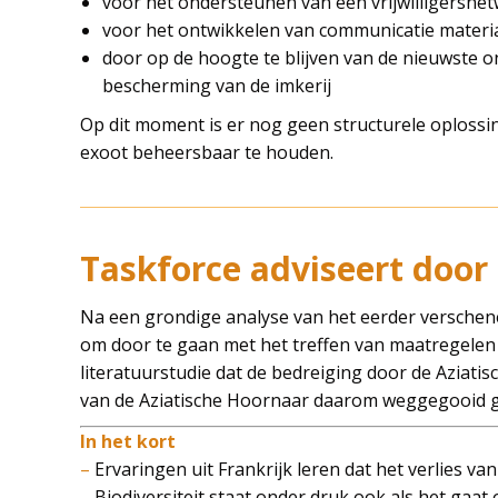
voor het ondersteunen van een vrijwilligersne
voor het ontwikkelen van communicatie materiaal
door op de hoogte te blijven van de nieuwste o
bescherming van de imkerij
Op dit moment is er nog geen structurele oplossi
exoot beheersbaar te houden.
Taskforce adviseert door
Na een grondige analyse van het eerder verschenen
om door te gaan met het treffen van maatregelen
literatuurstudie dat de bedreiging door de Aziatis
van de Aziatische Hoornaar daarom weggegooid ge
In het kort
–
Ervaringen uit Frankrijk leren dat het verlies va
–
Biodiversiteit staat onder druk ook als het gaa