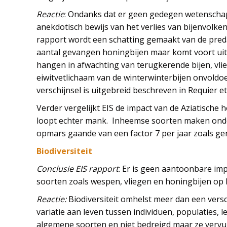
Reactie
: Ondanks dat er geen gedegen wetenschapp
anekdotisch bewijs van het verlies van bijenvolken.
rapport wordt een schatting gemaakt van de predat
aantal gevangen honingbijen maar komt voort uit 
hangen in afwachting van terugkerende bijen, vli
eiwitvetlichaam van de winterwinterbijen onvoldoe
verschijnsel is uitgebreid beschreven in Requier et 
Verder vergelijkt EIS de impact van de Aziatische
loopt echter mank. Inheemse soorten maken onder
opmars gaande van een factor 7 per jaar zoals ge
Biodiversiteit
Conclusie EIS rapport
: Er is geen aantoonbare im
soorten zoals wespen, vliegen en honingbijen op
Reactie:
Biodiversiteit omhelst meer dan een versc
variatie aan leven tussen individuen, populaties,
algemene soorten en niet bedreigd maar ze vervu