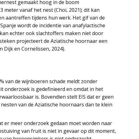
omernest gemaakt hoog in de boom
 meter vanaf het nest (Choi, 2021); dit kan
 aantreffen tijdens hun werk. Het gif van de
 Spanje wordt de incidentie van anafylactische
r kan echter ook slachtoffers maken niet door
t steken projecteert de Aziatische hoornaar een
n Dijk en Cornelissen, 2024).
 83% van de wijnboeren schade meldt zonder
it onderzoek is gedefinieerd en omdat in het
erwaarloosbaar is. Bovendien stelt EIS dat er geen
 nesten van de Aziatische hoornaars dan te klein
n dat er meer onderzoek gedaan moet worden naar
estuiving van fruit is niet in gevaar op dit moment,
n van beroepsimkers is niet onderzocht.