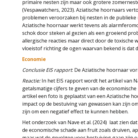
primaire nesten zijn maar ook grotere zomernes
(Vespawatchers, 2023). Aziatische hoornaars verto
problemen veroorzaken bij nesten in de publieke 
Aziatische hoornaar werkt tevens als alarmferomoon
schok door steken al gezien als een groeiend probl
allergische reacties maar direct door de toxische 
vloeistof richting de ogen waarvan bekend is dat d
Economie
Conclusie EIS rapport
: De Aziatische hoornaar vor
Reactie:
In het EIS rapport wordt het artikel van N
getalsmatige cijfers te geven van de economische 
artikel een foto is geplaatst van een Aziatische h
impact op de bestuiving van gewassen kan zijn omd
zijn om een negatief effect te kunnen hebben.
Het onderzoek van Nave et al. (2024) laat zien d
de economische schade aan fruit zoals druiven, appe
maar wat de gevolgen voor bestuiving gaan zijn o