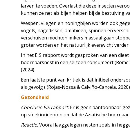
larven te voeden. Overlast die deze insecten ve
kunnen ze net als bijen helpen bij de bestuiving v
Wespen, vliegen en honingbijen worden ook geget
vogels, hagedissen, amfibieën, spinnen en verschi
verschuiven mochten imkers massaal gaan stoppe
groter worden en het natuurlijk evenwicht verder
In het EIS rapport wordt gesproken van een dieet 
hoornaarsnest in één seizoen consumeert (Rome et a
(2024).
Een laatste punt van kritiek is dat initieel onde
als gevolg ( (Rojas-Nossa & Calviño-Cancela, 2020)
Gezondheid
Conclusie EIS rapport
: Er is geen aantoonbaar gez
op steekincidenten omdat de Aziatische hoornaar 
Reactie:
Vooral laaggelegen nesten zoals in hegge