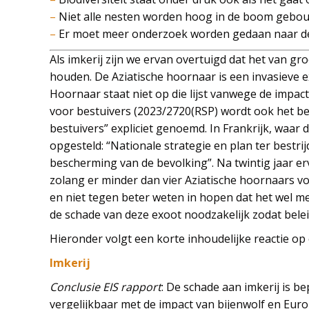
–
Niet alle nesten worden hoog in de boom gebou
–
Er moet meer onderzoek worden gedaan naar de e
Als imkerij zijn we ervan overtuigd dat het van g
houden. De Aziatische hoornaar is een invasieve e
Hoornaar staat niet op die lijst vanwege de impac
voor bestuivers (2023/2720(RSP) wordt ook het b
bestuivers” expliciet genoemd. In Frankrijk, waar
opgesteld: “Nationale strategie en plan ter bestri
bescherming van de bevolking”. Na twintig jaar erv
zolang er minder dan vier Aziatische hoornaars vo
en niet tegen beter weten in hopen dat het wel m
de schade van deze exoot noodzakelijk zodat bel
Hieronder volgt een korte inhoudelijke reactie op 
Imkerij
Conclusie EIS rapport
: De schade aan imkerij is be
vergelijkbaar met de impact van bijenwolf en Eu