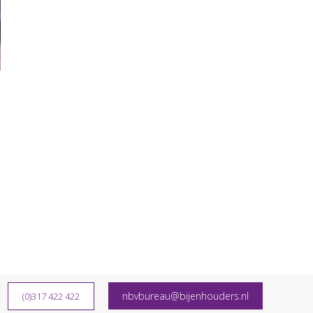
nbvbureau@bijenhouders.nl
(0)317 422 422