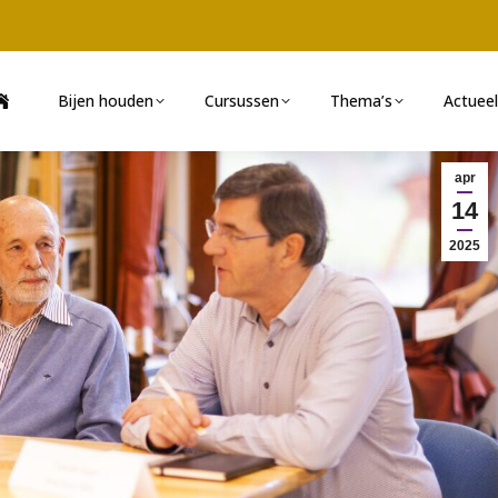
Bijen houden
Cursussen
Thema’s
Actueel
apr
14
2025