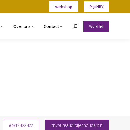
Webshop
MijnNBV
Over ons
Contact
Word lid
Zoeken:
nbvbureau@bijenhouders.nl
(0)317 422 422