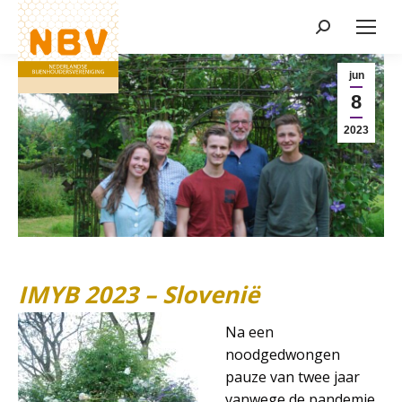
Zoeken:
Nieuws
jun
8
2023
IMYB 2023 – Slovenië
Na een
noodgedwongen
pauze van twee jaar
vanwege de pandemie