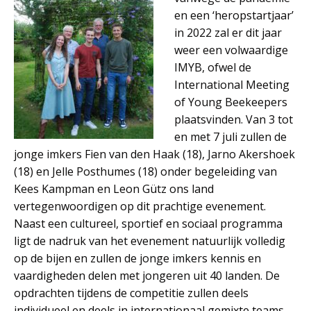
en een ‘heropstartjaar’
in 2022 zal er dit jaar
weer een volwaardige
IMYB, ofwel de
International Meeting
of Young Beekeepers
plaatsvinden. Van 3 tot
en met 7 juli zullen de
jonge imkers Fien van den Haak (18), Jarno Akershoek
(18) en Jelle Posthumes (18) onder begeleiding van
Kees Kampman en Leon Gütz ons land
vertegenwoordigen op dit prachtige evenement.
Naast een cultureel, sportief en sociaal programma
ligt de nadruk van het evenement natuurlijk volledig
op de bijen en zullen de jonge imkers kennis en
vaardigheden delen met jongeren uit 40 landen. De
opdrachten tijdens de competitie zullen deels
individueel en deels in internationaal gemixte teams