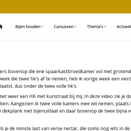
Bijen houden
Cursussen
Thema’s
Actueel
mers bovenop die ene spaarkastbroedkamer vol met grotend
eek die twee hk’s af te nemen, heb ik vorige week een vierd
aatst, dus onder de twee volle hk’s.
t weer een HK met kunstraat bij mij. In deze video zie je d
en. Aangezien ik twee volle kamers mee wil nemen, plaats i
dekplank met bijenuitlaat en daar bovenop de twee bijna vo
b je de minste last van verse nectar, die soms nog iets in d