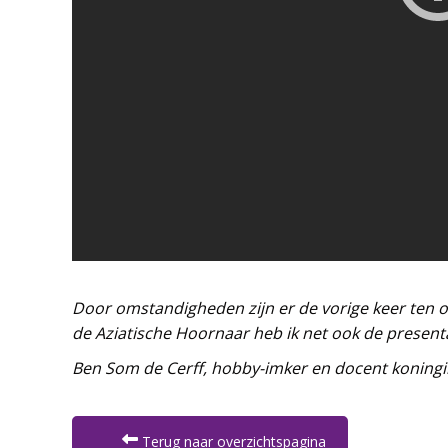
Door omstandigheden zijn er de vorige keer ten on
de Aziatische Hoornaar heb ik net ook de present
Ben Som de Cerff, hobby-imker en docent koningi
Terug naar overzichtspagina