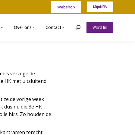
Webshop
MijnNBV
Over ons
Contact
Word lid
Zoeken:
eels verzegelde
e HK met uitsluitend
at ze de vorige week
k dus nu die 3e HK
lle hk’s. Zo houden de
e kantramen terecht