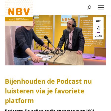
Zoeken:
Nieuws
apr
4
2024
Bijenhouden de Podcast nu
luisteren via je favoriete
platform