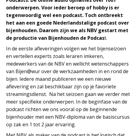
Podcasts. De online audio opnames over 1001
onderwerpen. Voor ieder beroep of hobby is er
tegenwoordig wel een podcast. Toch ontbreekt
het aan een goede Nederlandstalige podcast over
bijenhouden. Daarom zijn we als NBV gestart met
de productie van Bijenhouden de Podcas
t.
In de eerste afleveringen volgen we het bijenseizoen
en vertellen experts zoals leraren imkeren,
medewerkers van de NBV en wellicht wetenschappers
van Bijen@wur over de werkzaamheden in en rond de
bijen. Iedere maand publiceren we een nieuwe
aflevering en zal beschikbaar zijn op je favoriete
streamingsdienst. Na het seizoen gaan we verder met
meer specifieke onderwerpen. In de beginfase van de
podcast richten we ons vooral op de beginnende
bijenhouder met een NBV-diploma van de basiscursus
op zak en 1 tot 2 jaar ervaring.
Met NBV als maker van de podcast is het logisch dat