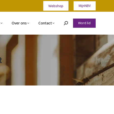
Webshop
MijnNBV
Over ons
Contact
Word lid
Zoeken:
t